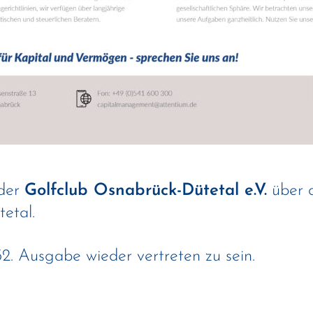
der
Golfclub Osnabrück-Dütetal e.V.
über d
etal.
32. Ausgabe wieder vertreten zu sein.