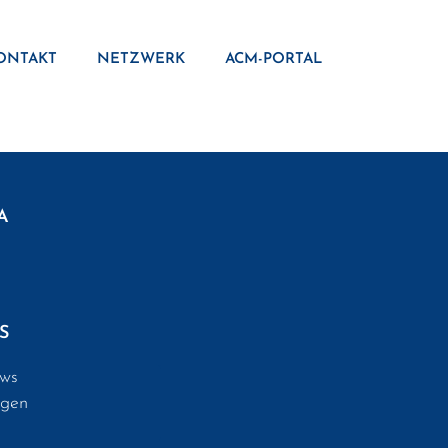
ONTAKT
NETZWERK
ACM-PORTAL
A
S
ws
ngen