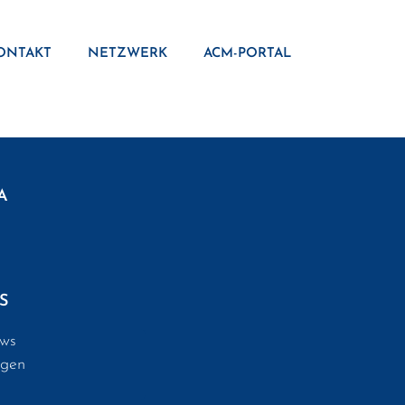
ONTAKT
NETZWERK
ACM-PORTAL
A
S
ws
ngen