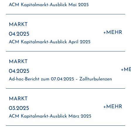
AC
ACM Kapitalmarkt-Ausblick Mai 2025
Kap
Aus
MARKT
:
+MEHR
Ma
04.2025
AC
202
ACM Kapitalmarkt-Ausblick April 2025
Kap
Aus
MARKT
+M
Apr
04.2025
202
Ad-hoc-Bericht zum 07.04.2025 – Zollturbulenzen
MARKT
:
+MEHR
03.2025
AC
ACM Kapitalmarkt-Ausblick März 2025
Kap