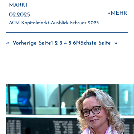
Aus
MARKT
:
+MEHR
Mä
02.2025
A
202
ACM Kapitalmarkt-Ausblick Februar 2025
Ka
Au
«
Vorherige Seite
1
2
3
4
5
6
Nächste Seite
»
Fe
20